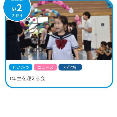
2
5/
2024
せいかつ
ニュース
小学校
1年生を迎える会