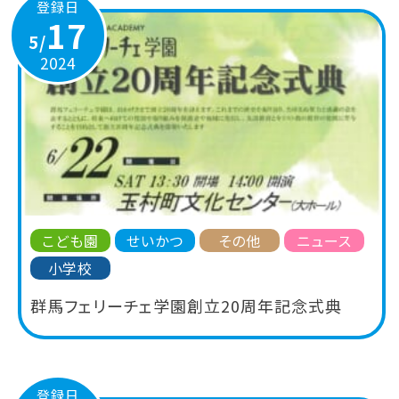
登録日
17
5/
2024
こども園
せいかつ
その他
ニュース
小学校
群馬フェリーチェ学園創立20周年記念式典
登録日