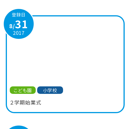
登録日
31
8/
2017
こども園
小学校
２学期始業式