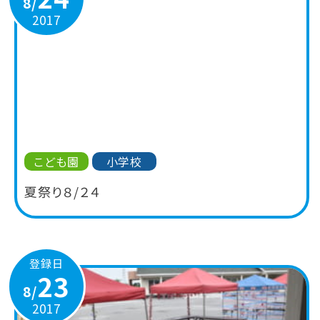
8/
2017
こども園
小学校
夏祭り８/２４
登録日
23
8/
2017