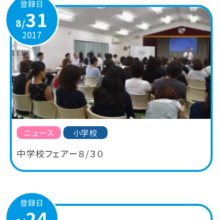
登録日
31
8/
2017
ニュース
小学校
中学校フェアー８/３０
登録日
24