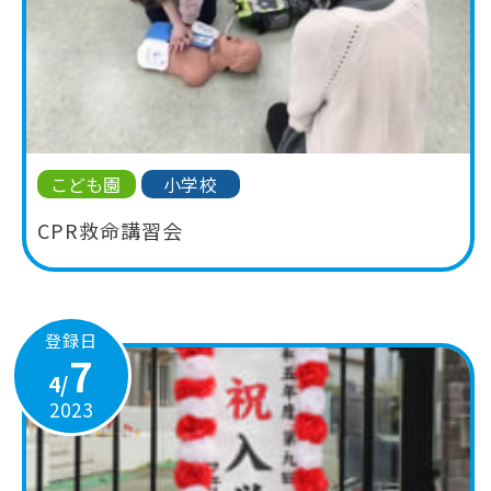
こども園
小学校
CPR救命講習会
登録日
7
4/
2023