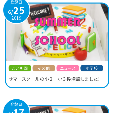
登録日
25
6/
2019
こども園
その他
ニュース
小学校
サマースクールの小２－小３枠増設しました！
登録日
17