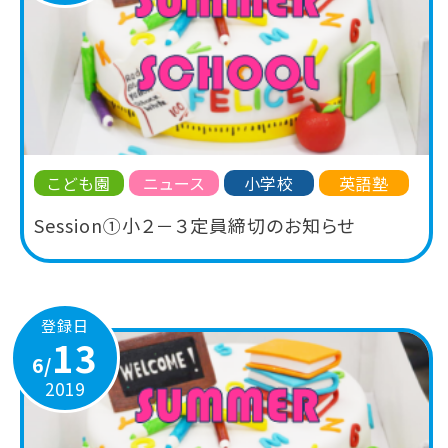
こども園
ニュース
小学校
英語塾
Session①小２－３定員締切のお知らせ
登録日
13
6/
2019