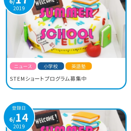
6/
2019
ニュース
小学校
英語塾
STEMショートプログラム募集中
登録日
14
6/
2019