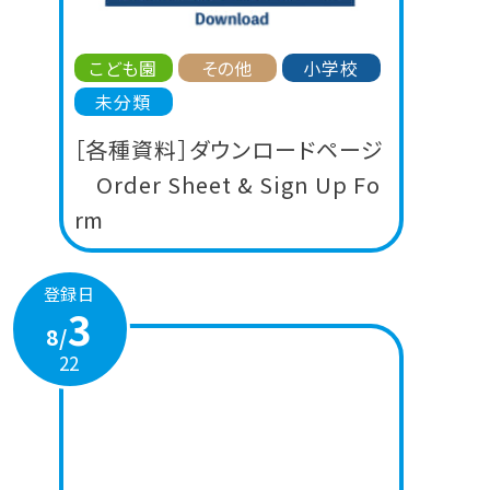
こども園
その他
小学校
未分類
［各種資料］ダウンロードページ
Order Sheet & Sign Up Fo
rm
登録日
3
8/
22