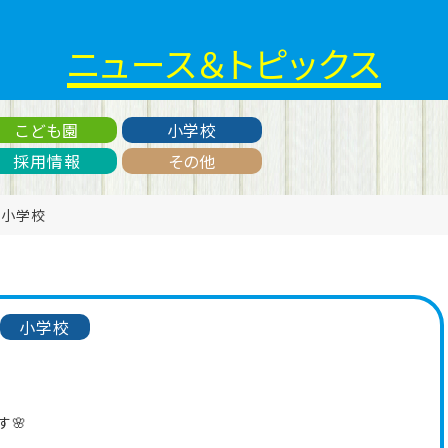
ニュース＆トピックス
こども園
小学校
採用情報
その他
、
小学校
小学校
す🌸