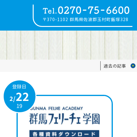
〒370-1102
群馬県佐波郡玉村町飯塚328
過去の記事
登録日
22
2/
19