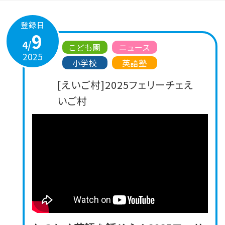
登録日
9
4/
こども園
ニュース
2025
小学校
英語塾
[えいご村]2025フェリーチェえ
いご村