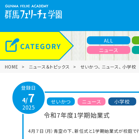
ALL
ニュース
HOME
ニュース＆トピックス
せいかつ
、
ニュース
、
小学校
登録日
7
4/
せいかつ
ニュース
小学校
2025
令和7年度1学期始業式
4月７日（月）青空の下、新任式と1学期始業式が校庭で