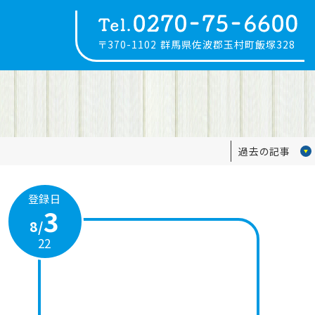
〒370-1102
群馬県佐波郡玉村町飯塚328
過去の記事
登録日
3
8/
22