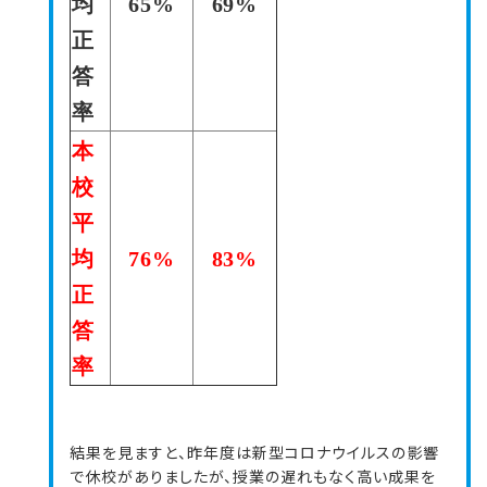
均
65%
69%
正
答
率
本
校
平
均
76%
83%
正
答
率
結果を見ますと、昨年度は新型コロナウイルスの影響
で休校がありましたが、授業の遅れもなく高い成果を