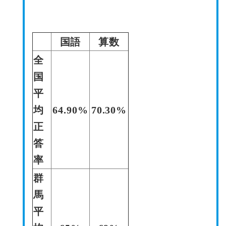
国語
算数
全
国
平
均
64.90%
70.30%
正
答
率
群
馬
平