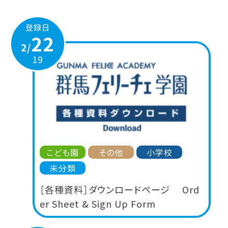
登録日
22
2/
19
こども園
その他
小学校
未分類
［各種資料］ダウンロードページ Ord
er Sheet & Sign Up Form