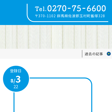
〒370-1102
群馬県佐波郡玉村町飯塚328
過去の記事
登録日
3
8/
22