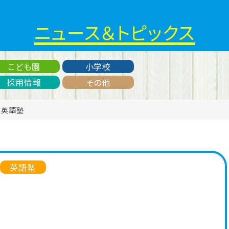
ニュース＆トピックス
こども園
小学校
採用情報
その他
、
英語塾
英語塾