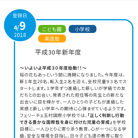
登録日
9
4/
こども園
小学校
2018
英語塾
平成30年新年度
～いよいよ平成
３０年度始動！！～
桜の花もあっという間に満開になりました。今年度は、
新１年生20名、転入生２名を迎え、全校児童９３名でス
タートします。１学年ずつ進級した新しいが学級での友
だちとの出会い、発表された担任等の先生との新たな
出会いに目を輝かせ、一人ひとりの子どもが進級した
実感と新しい学年への期待に心弾ませているようです。
フェリーチェ玉村国際小学校では、
「正しく判断し行動
できる豊かな国際性を身に付けた児童の育成」
を学校
目標に、一人ひとりに寄り添う教育、心が一つになる学
級、安全な環境を目指し、日々子ども達の教育に取り