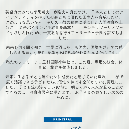
英語力のみならず思考力・創造力を身につけ、
日本人としてのア
イデンティティを持った心身ともに優れた国際人を育成したい。
このような思いから、キリスト教の精神に基づいた人間教育を土
台に、
英語バイリンガル教育を基本とし、モンテッソーリメソッ
ドを取り入れた
幼小一貫教育を行うフェリーチェ学園を設立しま
した。
未来を切り開く知力、世界に羽ばたける体力、国境を越えて共感
し合える豊かな感性
を築きあげる場が必要と思えたのです。
私たちフェリーチェ玉村国際小学校は、この度、専用の校舎、体
育館、校庭を整備しました。
未来に生きる子ども達のために必要だと感じていた環境、
世界で
広く活躍できる子どもたちの個性を伸ばす空間がついに実現しま
した。
子ども達の誇らしい表情に、明るく輝く未来が見ることが
できるのは、教育者冥利に尽きます。
お子さまの輝かしい未来の
ために。