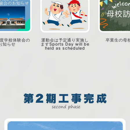
年度学校体験会の
運動会は予定通り実施し
卒業生の母
お知らせ
ますSports Day will be
held as scheduled