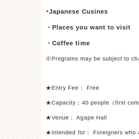
・
Japanese Cusines
・Places you want to visit
・Coffee time
※Programs may be subject to cha
★Entry Fee： Free
★Capacity：40 people（first come 
★Venue： Agape Hall
★Intended for： Foreigners who ar