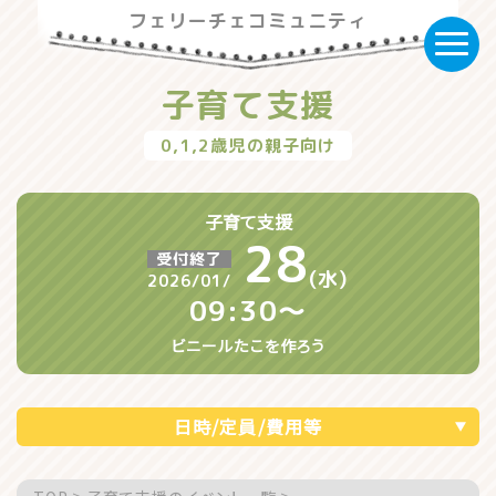
フェリーチェコミュニティ
子育て支援
0,1,2歳児の親子向け
子育て支援
28
受付終了
(水)
2026/01/
09:30〜
ビニールたこを作ろう
日時/定員/費用等